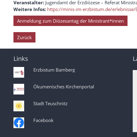
Veranstalter:
Jugendamt der Erzdiözese – Referat Ministr
Weitere Infos:
https://minis-im-erzbistum.de/erlebnisse
Anmeldung zum Diözesantag der Ministrant*innen
Zurück
Links
L
Erzbistum Bamberg
Ökumenisches Kirchenportal
Stadt Teuschnitz
Facebook