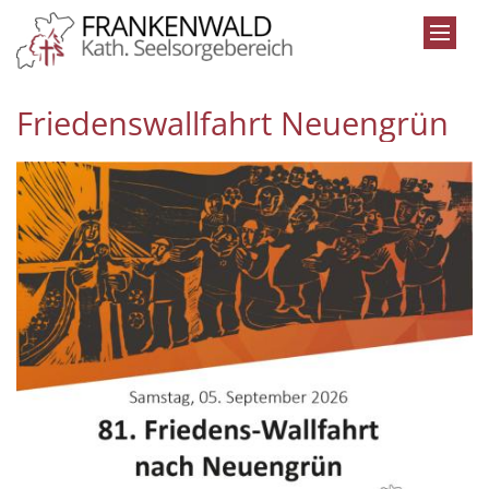
Zum Inhalt springen
Friedenswallfahrt Neuengrün