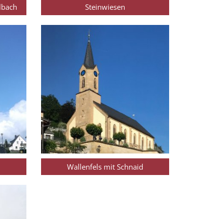
lbach
Steinwiesen
Wallenfels mit Schnaid