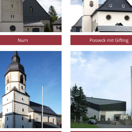
Nurn
Posseck mit Gifting