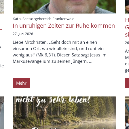
:
Kath. Seelsorgebereich Frankenwald
H
In unruhigen Zeiten zur Ruhe kommen
G
n
s
27. Juni 2026
Liebe Mitchristen, „Geht doch mit an einen
26
s
einsamen Ort, wo wir allein sind, und ruht ein
Am
wenig aus!“ (Mk 6,31). Diesen Satz sagt Jesus im
Mi
Markusevangelium zu seinen Jüngern. ...
d
ie
ge
Mehr